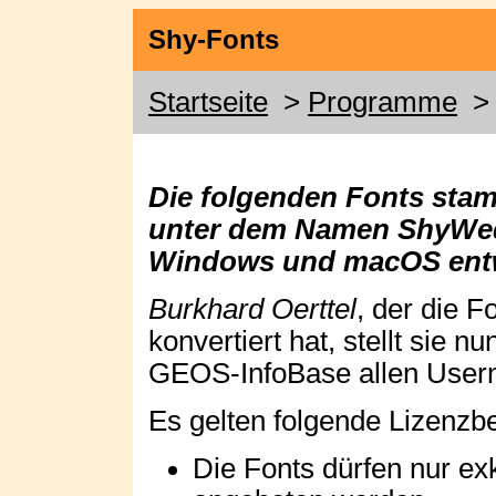
Shy-Fonts
Startseite
>
Programme
> 
Die folgenden Fonts sta
unter dem Namen ShyWed
Windows und macOS entw
Burkhard Oerttel
, der die 
konvertiert hat, stellt sie n
GEOS-InfoBase allen User
Es gelten folgende Lizenzb
Die Fonts dürfen nur e