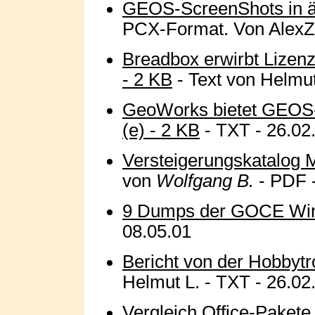
GEOS-ScreenShots in äl
PCX-Format. Von Alex
Breadbox erwirbt Lizen
- 2 KB
- Text von Helmut
GeoWorks bietet GEOS-
(e) - 2 KB
- TXT - 26.02
Versteigerungskatalog 
von
Wolfgang B.
- PDF -
9 Dumps der GOCE Win-
08.05.01
Bericht von der Hobbytr
Helmut L. - TXT - 26.02
Vergleich Office-Pakete