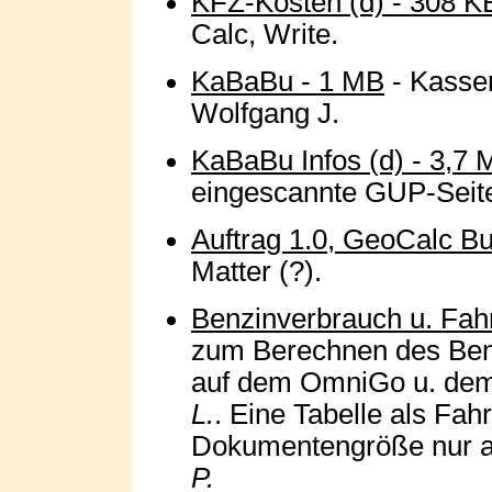
KFZ-Kosten (d) - 308 K
Calc, Write.
KaBaBu - 1 MB
- Kasse
Wolfgang J.
KaBaBu Infos (d) - 3,7
eingescannte GUP-Seiten 
Auftrag 1.0, GeoCalc Bu
Matter (?).
Benzinverbrauch u. Fah
zum Berechnen des Benz
auf dem OmniGo u. dem
L.
. Eine Tabelle als Fah
Dokumentengröße nur a
P.