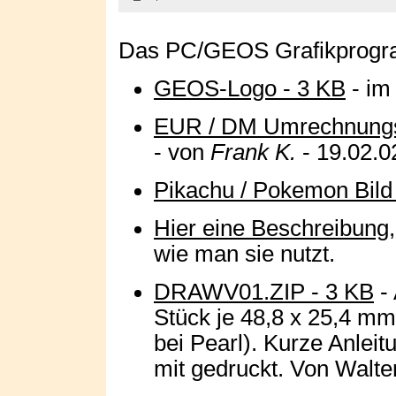
Das PC/GEOS Grafikprogram
GEOS-Logo - 3 KB
- im
EUR / DM Umrechnungst
- von
Frank K.
- 19.02.0
Pikachu / Pokemon Bild
Hier eine Beschreibung
wie man sie nutzt.
DRAWV01.ZIP - 3 KB
- 
Stück je 48,8 x 25,4 mm 
bei Pearl). Kurze Anleit
mit gedruckt. Von Walte