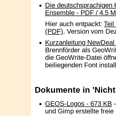
Die deutschsprachigen
Ensemble - PDF / 4.5 
Hier auch entpackt:
Teil
(PDF)
. Version vom D
Kurzanleitung NewDeal 
Brennförder als GeoWri
die GeoWrite-Datei öffne
beiliegenden Font install
Dokumente in 'Nich
GEOS-Logos - 673 KB
-
und Gimp erstellte frei