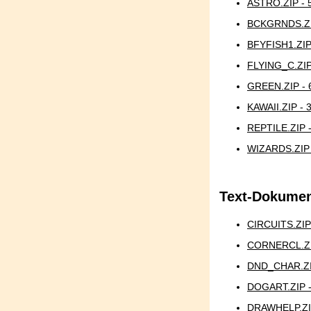
ASTRO.ZIP - 
BCKGRNDS.ZI
BFYFISH1.ZIP
FLYING_C.ZIP
GREEN.ZIP - 
KAWAII.ZIP - 
REPTILE.ZIP 
WIZARDS.ZIP 
Text-Dokume
CIRCUITS.ZIP
CORNERCL.ZI
DND_CHAR.ZI
DOGART.ZIP 
DRAWHELP.ZI