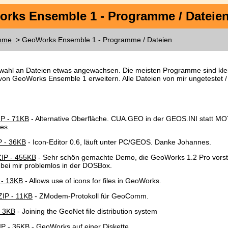
rks Ensemble 1 - Programme / Dateie
mme
> GeoWorks Ensemble 1 - Programme / Dateien
swahl an Dateien etwas angewachsen. Die meisten Programme sind klein
 von GeoWorks Ensemble 1 erweitern. Alle Dateien von mir ungetestet /
P - 71KB
- Alternative Oberfläche. CUA.GEO in der GEOS.INI statt MO
es.
 - 36KB
- Icon-Editor 0.6, läuft unter PC/GEOS. Danke Johannes.
P - 455KB
- Sehr schön gemachte Demo, die GeoWorks 1.2 Pro vorst
 bei mir problemlos in der DOSBox.
- 13KB
- Allows use of icons for files in GeoWorks.
P - 11KB
- ZModem-Protokoll für GeoComm.
 3KB
- Joining the GeoNet file distribution system
P - 36KB
- GeoWorks auf einer Diskette.