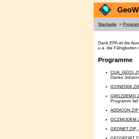
GeoWo
Startseite
>
Progra
Dank EPA ist die Au
u.a. die Fähigkeiten
Programme
CUA_GEO1.ZI
Danke Johann
ICONED06.ZIP
GW12DEMO.ZI
Programm lief
ADDICON.ZIP 
GCZMODEM.ZI
GEONET.ZIP -
GEOSPORT.ZI