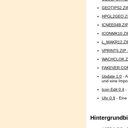
GEOTIPS2.ZIP
HPGL2GEO.ZI
ICNEE04B.ZIP
ICONMK10.ZIP
L_MAKR12.ZIP
VPRINT5.ZIP 
WACHCLOK.ZI
FAKEVER.COM
Update 1.0
- A
und eine Impor
Icon Edit 0.4
-
Uhr 0.9
- Eine
Hintergrundbi