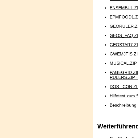
ENSEMBUL.ZI
EPMFOOD1.ZI
GEORULER.ZI
GEOS_FAQ.ZI
GEOSTAR7.ZI
GWEMJTIS.ZI
MUSICAL.ZIP 
PAGEGRID.ZIP
RULERS.ZIP -
DOS_ICON.ZIP
Hilfetext zum
Beschreibung
Weiterführen