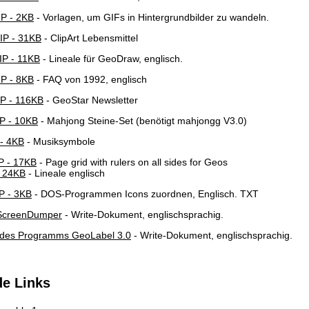
P - 2KB
- Vorlagen, um GIFs in Hintergrundbilder zu wandeln.
P - 31KB
- ClipArt Lebensmittel
P - 11KB
- Lineale für GeoDraw, englisch.
P - 8KB
- FAQ von 1992, englisch
P - 116KB
- GeoStar Newsletter
P - 10KB
- Mahjong Steine-Set (benötigt mahjongg V3.0)
- 4KB
- Musiksymbole
 - 17KB
- Page grid with rulers on all sides for Geos
 24KB
- Lineale englisch
 - 3KB
- DOS-Programmen Icons zuordnen, Englisch. TXT
 ScreenDumper
- Write-Dokument, englischsprachig.
 des Programms GeoLabel 3.0
- Write-Dokument, englischsprachig.
de Links