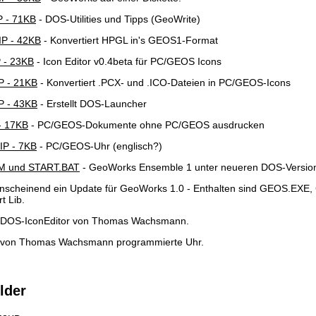
 - 71KB
- DOS-Utilities und Tipps (GeoWrite)
P - 42KB
- Konvertiert HPGL in's GEOS1-Format
 - 23KB
- Icon Editor v0.4beta für PC/GEOS Icons
 - 21KB
- Konvertiert .PCX- und .ICO-Dateien in PC/GEOS-Icons
 - 43KB
- Erstellt DOS-Launcher
- 17KB
- PC/GEOS-Dokumente ohne PC/GEOS ausdrucken
P - 7KB
- PC/GEOS-Uhr (englisch?)
 und START.BAT
- GeoWorks Ensemble 1 unter neueren DOS-Version
nscheinend ein Update für GeoWorks 1.0 - Enthalten sind GEOS.EX
t Lib.
 DOS-IconEditor von Thomas Wachsmann.
 von Thomas Wachsmann programmierte Uhr.
lder