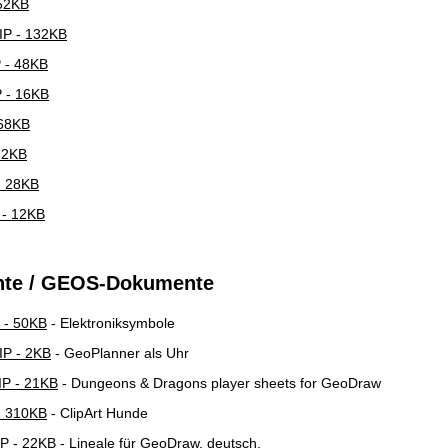
52KB
P - 132KB
 - 48KB
 - 16KB
68KB
32KB
- 28KB
- 12KB
nte / GEOS-Dokumente
 - 50KB
- Elektroniksymbole
P - 2KB
- GeoPlanner als Uhr
P - 21KB
- Dungeons & Dragons player sheets for GeoDraw
- 310KB
- ClipArt Hunde
P - 22KB
- Lineale für GeoDraw, deutsch.